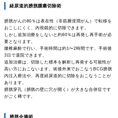
経尿道的膀胱腫瘍切除術
膀胱がんの80％は表在性（非筋層浸潤がん）で転移を
おこしにくく、内視鏡的に切除できます。
しかし追加治療をしないと約60％は再発し再手術が必
要となります。
腰椎麻酔で行い、手術時間は約1〜2時間です。手術後
3日で退院できます。
追加治療は、切除した標本を解析し再発する可能性が
高い方におこないます。術後外来でおこなうBCG膀胱
内注入療法や、再度経尿道的に切除をおこなうことが
あります。
膀胱穿孔（膀胱の壁に穴が開く）が大きな合併症です
がごく稀です。
膀胱全摘術