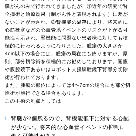
臓がんのみで行われてきましたが、①近年の研究で腎
全摘術と治療効果（制がん性と表現されます）に差が
ないことが示され、②腎機能の温存により、将来的に
心筋梗塞などの心血管系イベントのリスクが下がる可
能性も示され、腎機能に問題ない患者様に対しても積
極的に行われるようになりました。腫瘍の大きさが
4cm以下の場合には、腫瘍の局在にも依りますが、原
則、部分切除術を積極的にお勧めしております。開腹
や腹腔鏡下あるいはロボット支援腹腔鏡下腎部分切除
術が行われております。
また、腫瘍の部位によっては4〜7cmの場合にも部分切
除術が施行できる場合もあります。
この手術の利点としては
腎臓が2個残るので、腎機能低下に対する心配
が少ない。将来的な心血管イベントの抑制に