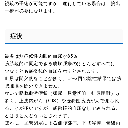
視鏡の手術が可能ですが、進行している場合は、摘出
手術が必要になります。
症状
最多は無症候性肉眼的血尿が85％
膀胱鏡的に同定できる膀胱腫瘍のほとんどすべては、
少なくとも顕微鏡的血尿を示すとされます。
血尿は間欠的なことが多く、1〜2回の陰性結果では膀
胱腫瘍を除外できません。
次いで膀胱刺激症状（頻尿、尿意切迫、排尿困難）が
多く、上皮内がん（CIS）や浸潤性膀胱がんで見られ
ることが多いですが、顕微鏡的血尿なしでみられるこ
とはほとんどないとされます。
ほかに、尿管閉塞による側腹部痛、下肢浮腫、骨盤内