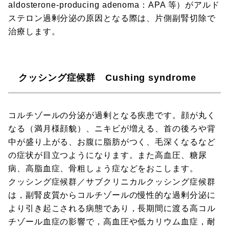
aldosterone-producing adenoma：APA 等）がアルド
ステロン過剰分泌の原因となる際は、片側副腎切除で
治療します。
クッシング症候群 Cushing syndrome
コルチゾールの分泌が過剰となる疾患です。顔が丸く
なる（満月様顔貌）、ニキビが増える、首の後ろや背
中が盛り上がる、お腹に脂肪がつく、毛深くなるなど
の症状が目立つようになります。また高血圧、糖尿
病、高脂血症、骨粗しょう症などをおこします。
クッシング症候群／サブクリニカルクッシング症候群
は，副腎皮質からコルチゾールの慢性的な過剰分泌に
より引き起こされる病態であり，長期間に渡る高コル
チゾール血症の影響で，高血圧や低カリウム血症，耐