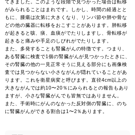
てきました。このような段階で見つかった場合は転移
がみられることはまれです。しかし、時間の経過とと
もに、腫瘍は次第に大きくなり、リンパ節や肺や骨な
どの他の臓器に転移をおこすことがあります。肺転移
が起きると咳、痰、血痰がでたりしますし、骨転移が
起きると痛みや手足のしびれがでたりします。
また、多発することも腎臓がんの特徴です。つまり、
ある腎臓に検査で1個の腎臓がんが見つかったときに、
その腎臓の他の一見正常そうに見える部分にも画像検
査では見つからない小さながんが隠れていることがあ
ります。これを衛星病変と呼びます。直径4cm以上の
大きながんでは約10〜20％にみられるとの報告もあり
ますが、小さな腎臓がんでも皆無ではありません。
また、手術時にがんのなかった反対側の腎臓に、のち
に腎臓がんができる割合は1〜2％あります。