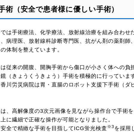
手術（安全で患者様に優しい手術）
科では手術療法、化学療法、放射線治療を組み合わせ
師、病理医、放射線科診断専門医、抗がん剤の薬剤師
療の体制を整えています。
術は従来の開腹、開胸手術から傷口が小さく体への負
腔鏡（きょうくうきょう）手術を積極的に行っていま
た香川労災病院は胃・直腸のロボット支援下手術（ダ
。
者は、高解像度の3次元画像を見ながら操作台で手術
以上に繊細で正確な操作が可能となりました。
※3
安全で精緻な手術を目指してICG蛍光検査
を採用