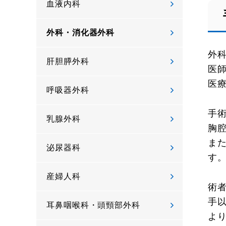
血液内科
外科・消化器外科
外
肝胆膵外科
医
医
呼吸器外科
手
乳腺外科
胸
ま
泌尿器科
す
産婦人科
術
手
耳鼻咽喉科・頭頸部外科
より