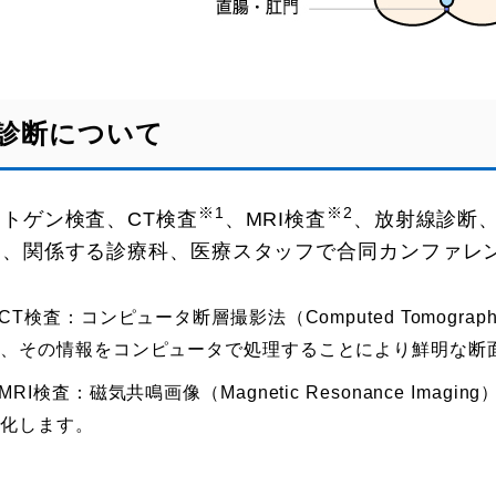
診断について
※1
※2
トゲン検査、CT検査
、MRI検査
、放射線診断
に、関係する診療科、医療スタッフで合同カンファレ
 CT検査：コンピュータ断層撮影法（Computed Tomog
て、その情報をコンピュータで処理することにより鮮明な断
 MRI検査：磁気共鳴画像（Magnetic Resonance I
像化します。