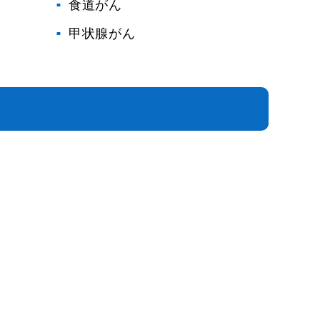
食道がん
甲状腺がん