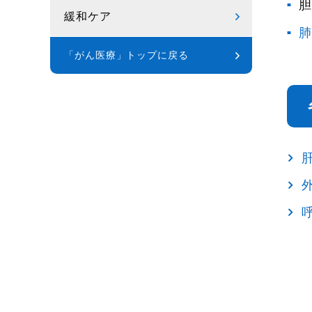
胆
緩和ケア
肺
「がん医療」トップに戻る