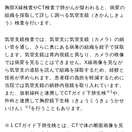
胸部X線検査やCT検査で肺がんが疑われると、病変の
組織を採取して詳しく調べる気管支鏡（きかんしきょ
う）検査を行います。
気管支鏡検査では、気管支に気管支鏡（カメラ）の細
い管を通し、さらに奥にある病巣の組織を鉗子で採取
します。気管支鏡は胃内視鏡と異なり、カメラの映像
では病変を見ることはできません。X線画像を見なが
ら気管支の道筋を読んで組織を採取するため、経験と
技術が求められます。患者様の負担を軽減するために
当院では気管支鏡の鎮静内視鏡を取り入れています。
※1
また、放射線科と連携してCTガイド下肺生検
や、
外科と連携して胸腔鏡下生検（きょうくうきょうかせ
※2
いけん）
を行うこともあります。
1 CTガイド下肺生検とは、CTで体の断面画像を見