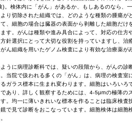
生検)。検体内に「がん」があるか、もしあるのなら、
により切除された組織では、どのような種類の腫瘍が
して、細胞の場合は臓器の表面から剥離した細胞だけ
ります。がんは種類や進み具合によって、対応の仕方
療方針選択にとって大切な役割を持っていますし、治
、がん組織を用いたゲノム検査により有効な治療薬が
のように病理診断科では、疑いの段階から、がんの診
す。当院で扱われる多くの「がん」は、病理の検査室
るガラス標本に生まれ変わります。細胞はいろいろですが
さであり、詳しく観察するためには、4-5μmの極薄
ます。均一に薄いきれいな標本を作ることは臨床検査
微鏡で見て診断をおこなっています。細胞検体は細胞
す。