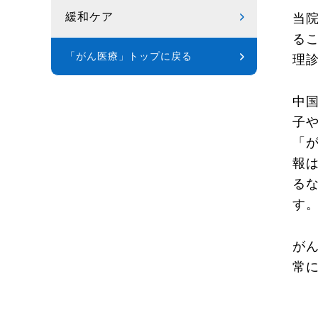
緩和ケア
当
る
「がん医療」トップに戻る
理
中
子
「
報
る
す
が
常