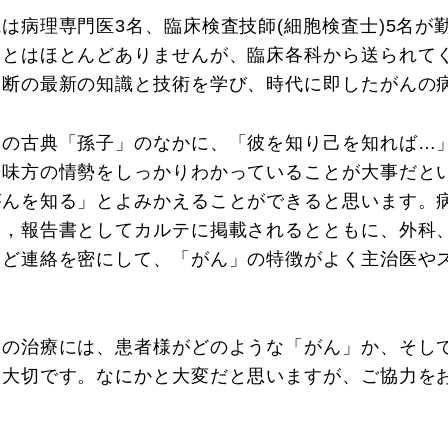
院は病理専門医3名、臨床検査技師(細胞検査士)5名
ことはほとんどありませんが、臨床各科から送られて
診断の最新の知識と技術を学び、時代に即したがんの
国の古典「孫子」のなかに、「彼を知り己を知れば…
や味方の情勢をしっかりわかっていることが大事だと
がんを知る」とよみかえることができると思います。
は，報告書としてカルテに掲載されるとともに、外科
など連絡を密にして、「がん」の特徴がよく主治医や
。
んの治療には、患者様がどのような「がん」か、そし
に大切です。なにかと大変だと思いますが、ご協力を