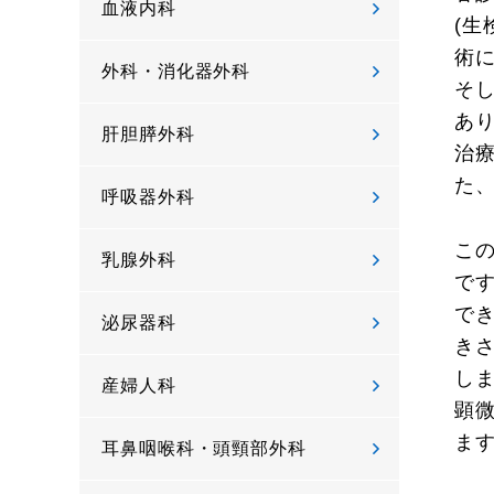
血液内科
(
術
外科・消化器外科
そ
あ
肝胆膵外科
治
た
呼吸器外科
こ
乳腺外科
で
でき
泌尿器科
き
し
産婦人科
顕
ま
耳鼻咽喉科・頭頸部外科