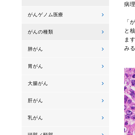
病
がんゲノム医療
「
と
がんの種類
ま
み
肺がん
胃がん
大腸がん
肝がん
乳がん
頭部／頸部