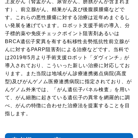
上皮がん（腎盂がん、尿管がん、膀胱がんが含まれま
す）、前立腺がん、精巣がん及び後腹膜腫瘍などで
す。これらの悪性腫瘍に対する治療は近年めまぐるし
い発展を遂げています。ロボット支援手術の導入、分
子標的薬や免疫チェックポイント阻害剤あるいは
BRCA遺伝子変異を有する転移性去勢抵抗性前立腺が
んに対するPARP阻害剤による治療などです。当科で
は2019年5月より手術支援ロボット「ダヴィンチ」が
導入されており、こういった新しい治療に対応してお
ります。また当院は地域がん診療連携拠点病院(高度
型)及びがんゲノム医療連携病院に指定されており、が
んゲノム外来では、「がん遺伝子パネル検査」を用い
て、がん細胞に起きている遺伝子の異常を網羅的に調
べ、がんの特徴に合わせた治療法を提案することを目
指します。