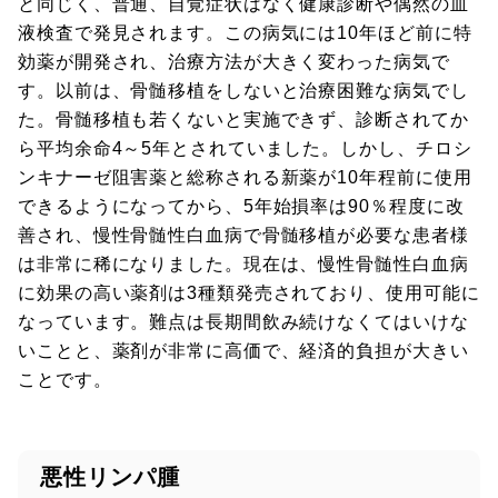
と同じく、普通、自覚症状はなく健康診断や偶然の血
液検査で発見されます。この病気には10年ほど前に特
効薬が開発され、治療方法が大きく変わった病気で
す。以前は、骨髄移植をしないと治療困難な病気でし
た。骨髄移植も若くないと実施できず、診断されてか
ら平均余命4～5年とされていました。しかし、チロシ
ンキナーゼ阻害薬と総称される新薬が10年程前に使用
できるようになってから、5年始損率は90％程度に改
善され、慢性骨髄性白血病で骨髄移植が必要な患者様
は非常に稀になりました。現在は、慢性骨髄性白血病
に効果の高い薬剤は3種類発売されており、使用可能に
なっています。難点は長期間飲み続けなくてはいけな
いことと、薬剤が非常に高価で、経済的負担が大きい
ことです。
悪性リンパ腫