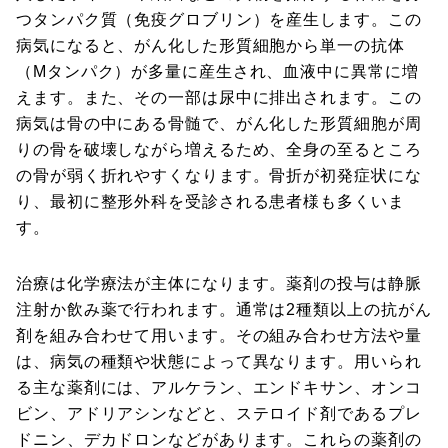
つタンパク質（免疫グロブリン）を産生します。この
病気になると、がん化した形質細胞から単一の抗体
（Mタンパク）が多量に産生され、血液中に異常に増
えます。また、その一部は尿中に排出されます。この
病気は骨の中にある骨髄で、がん化した形質細胞が周
りの骨を破壊しながら増えるため、全身の至るところ
の骨が弱く折れやすくなります。骨折が初発症状にな
り、最初に整形外科を受診される患者様も多くいま
す。
治療は化学療法が主体になります。薬剤の投与は静脈
注射か飲み薬で行われます。通常は2種類以上の抗がん
剤を組み合わせて用います。その組み合わせ方法や量
は、病気の種類や状態によって異なります。用いられ
る主な薬剤には、アルケラン、エンドキサン、オンコ
ビン、アドリアシンなどと、ステロイド剤であるプレ
ドニン、デカドロンなどがあります。これらの薬剤の