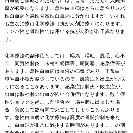
白血病と診断された場合には、普通、ただちに入院加
療が必要になります。急性白血病はさらに急性リンパ
性白血病と急性骨髄性白血病に分かれますが、いずれ
も主な治療は化学療法（抗がん剤治療）になります。
リンパ性と骨髄性では用いる抗がん剤が若干異なりま
す。
化学療法の副作用としては、嘔気、嘔吐、脱毛、心不
全、間質性肺炎、末梢神経障害、腸閉塞、感染症等が
あります。急性白血病は血液の病気であり、正常白血
球や血小板が減少しているので、感染症と出血が命取
りになることがあります。感染症は肺炎・敗血症が、
出血は脳や肺の出血が怖い合併症になります。敗血症
性ショックを起こした場合や、脳や肺に出血した場
合、急変して数時間で死亡してしまうこともありま
す。急性白血病の化学療法は高度の骨髄抑制を来た
し、白血球が非常に減少する時期があります。この期
間が合併症を起こしやすい時期になり、1階の治療間隔