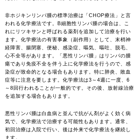
非ホジキンリンパ腫の標準治療は「CHOP療法」と言
われる化学療法です。B細胞性リンパ腫の場合は、こ
れにリツキサンと呼ばれる薬剤を追加して治療を行い
ます。化学療法の有害事象（副作用）として、末梢神
経障害、腸閉塞、便秘、感染症、嘔気、嘔吐、脱毛、
心不全等があります。「悪性リンパ腫」はリンパの腫
瘍であり免疫不全を伴う上に化学療法を行うので、感
染症が致命的となる場合もあります。特に肺炎、敗血
症等に注意を要します。化学療法は3～4週に一度、6
～8回行われることが一般的です。その後、放射線治療
を追加する場合もあります。
悪性リンパ腫は白血病と並んで抗がん剤がよく効く病
気で、化学療法で治療する可能性もあります。通常、
初回治療は入院で行い、後は外来で化学療法を継続し
ます。