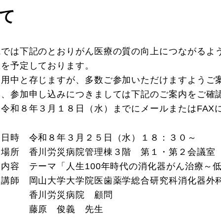
て
院では下記のとおりがん医療の質の向上につながるよ
催を予定しております。
多用中と存じますが、多数ご参加いただけますようご
お、参加申し込みにつきましては下記のご案内をご確
、令和８年３月１８日（水）までにメールまたはFAX
 日時 令和８年３月２５日（水）１８：３０～
 場所 香川労災病院管理棟３階 第１・第２会議室
 内容 テーマ「人生100年時代の消化器がん治療～
 講師 岡山大学大学院医歯薬学総合研究科消化器外
川労災病院 顧問
原 俊義 先生