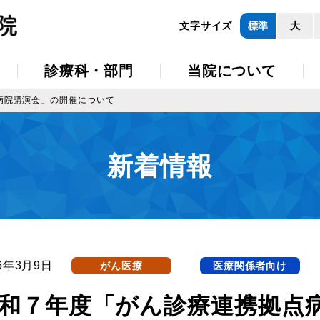
文字サイズ
標準
大
診療科・部門
当院について
病院講演会」の開催について
新着情報
26年3月9日
がん医療
医療関係者向け
和７年度「がん診療連携拠点