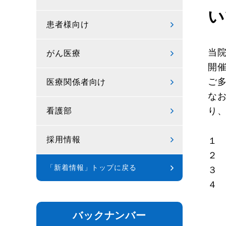
い
患者様向け
当
がん医療
開
ご
医療関係者向け
な
り
看護部
採用情報
１
２
「新着情報」トップに戻る
３
４
香
藤
バックナンバー