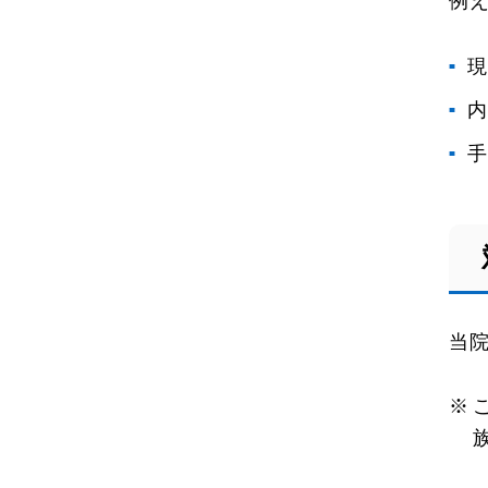
例
現
内
手
当