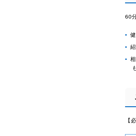
60
健
紹
相
【