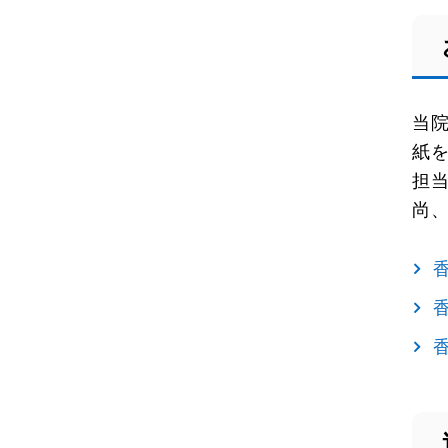
当
紙
担
尚