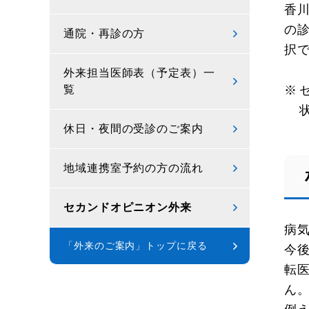
香
の
通院・再診の方
択
外来担当医師表（予定表）一
覧
休日・夜間の受診のご案内
地域連携室予約の方の流れ
セカンドオピニオン外来
病
「外来のご案内」トップに戻る
今
転
ん